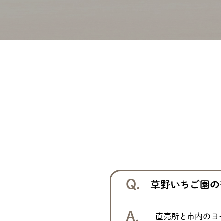
草野いちご園の
直売所と市内のヨ